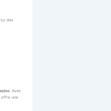
rçu des
asino
. Avec
 offre une