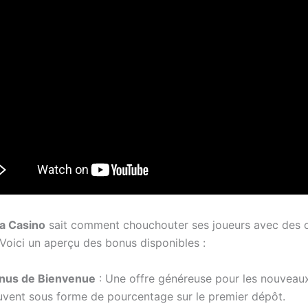
a Casino
sait comment chouchouter ses joueurs avec des o
 Voici un aperçu des bonus disponibles :
nus de Bienvenue
: Une offre généreuse pour les nouveaux
uvent sous forme de pourcentage sur le premier dépôt.