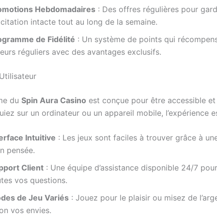
omotions Hebdomadaires
: Des offres régulières pour gar
xcitation intacte tout au long de la semaine.
ogramme de Fidélité
: Un système de points qui récompens
eurs réguliers avec des avantages exclusifs.
tilisateur
rme du
Spin Aura Casino
est conçue pour être accessible et
iez sur un ordinateur ou un appareil mobile, l’expérience es
erface Intuitive
: Les jeux sont faciles à trouver grâce à un
en pensée.
pport Client
: Une équipe d’assistance disponible 24/7 pou
utes vos questions.
des de Jeu Variés
: Jouez pour le plaisir ou misez de l’arg
on vos envies.