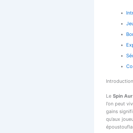
Int
Je
Bo
Exp
Séc
Co
Introductio
Le
Spin Aur
l’on peut v
gains signif
qu’aux joue
époustoufla