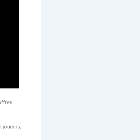
ffres
 joueurs,